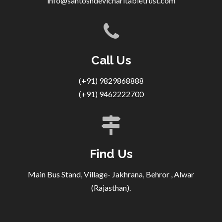
info@santoshdevicharitabletrust.com
Call Us
(+91) 9829868888
(+91) 9462222700
Find Us
Main Bus Stand, Village- Jakhrana, Behror , Alwar
(Rajasthan).