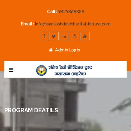
Call :
9829868888
Email :
info@santoshdevicharitabletrust.com
Admin Login
PROGRAM DEATILS