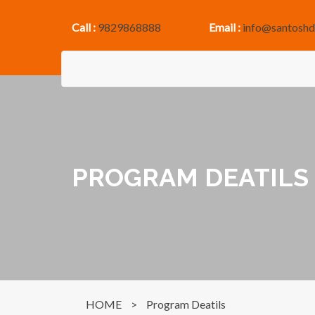
Call :
9829868888
Email :
info@santoshd
PROGRAM DEATILS
HOME
>
Program Deatils